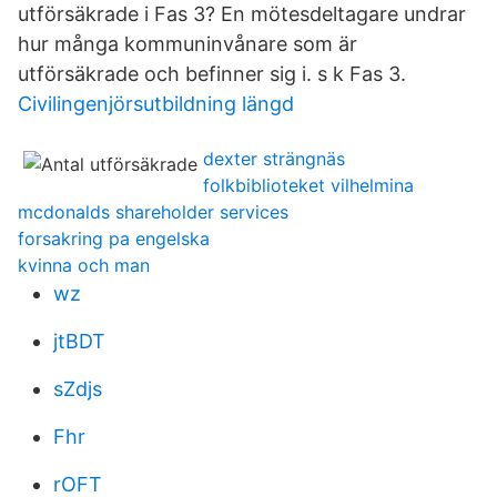
utförsäkrade i Fas 3? En mötesdeltagare undrar
hur många kommuninvånare som är
utförsäkrade och befinner sig i. s k Fas 3.
Civilingenjörsutbildning längd
dexter strängnäs
folkbiblioteket vilhelmina
mcdonalds shareholder services
forsakring pa engelska
kvinna och man
wz
jtBDT
sZdjs
Fhr
rOFT